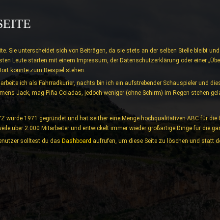
SEITE
eite. Sie unterscheidet sich von Beiträgen, da sie stets an der selben Stelle bleibt 
sten Leute starten mit einem Impressum, der Datenschutzerklärung oder einer „Über
Dort könnte zum Beispiel stehen:
arbeite ich als Fahrradkurier, nachts bin ich ein aufstrebender Schauspieler und dies 
mens Jack, mag Piña Coladas, jedoch weniger (ohne Schirm) im Regen stehen gel
Z wurde 1971 gegründet und hat seither eine Menge hochqualitativen ABC für die Öf
weile über 2.000 Mitarbeiter und entwickelt immer wieder großartige Dinge für die
nutzer solltest du das
Dashboard
aufrufen, um diese Seite zu löschen und statt d